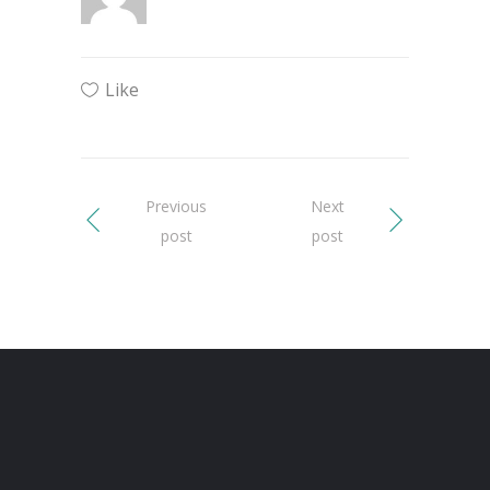
Like
Previous
Next
post
post